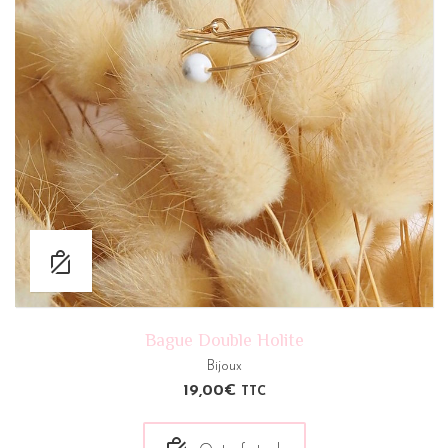
Bague Double Holite
Bijoux
19,00
€
TTC