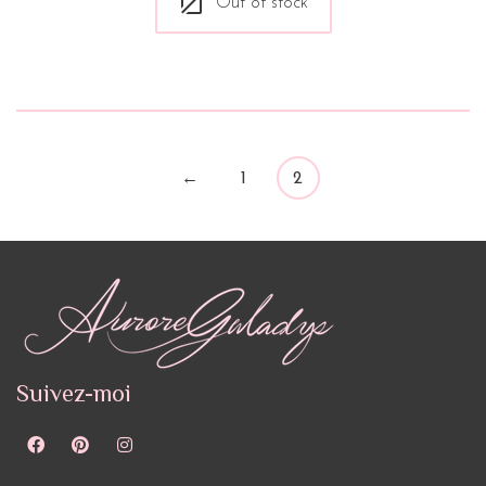
Out of stock
←
1
2
Suivez-moi