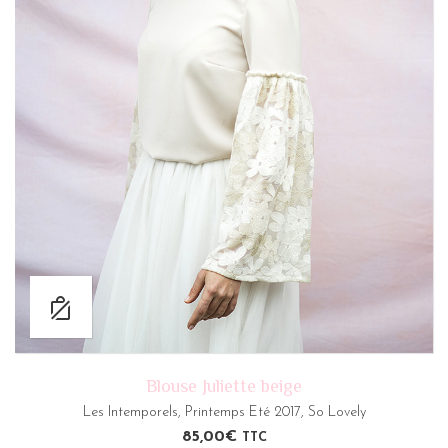
Blouse Juliette beige
Les Intemporels
,
Printemps Eté 2017
,
So Lovely
85,00
€
TTC