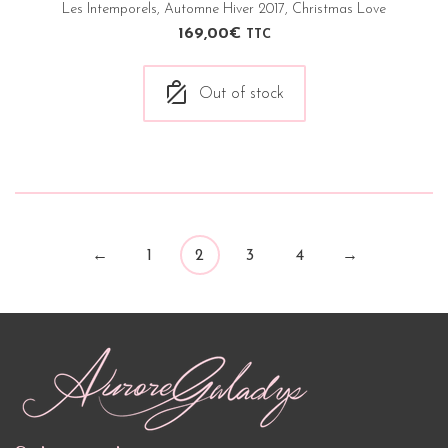
Les Intemporels
,
Automne Hiver 2017
,
Christmas Love
169,00
€
TTC
Out of stock
←
1
2
3
4
→