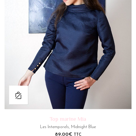
Top marine Mia
Les Intemporels
,
Midnight Blue
89,00
€
TTC