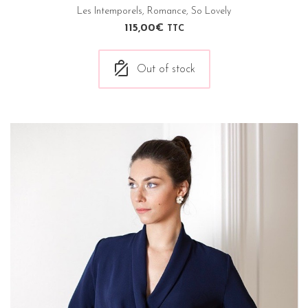
Les Intemporels
,
Romance
,
So Lovely
115,00
€
TTC
Out of stock