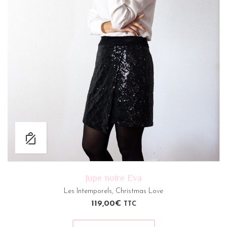
Jupe noire Eva
Les Intemporels
,
Christmas Love
119,00
€
TTC