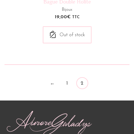
Bague Double Holite
Bijoux
19,00
€
TTC
Out of stock
←
1
2