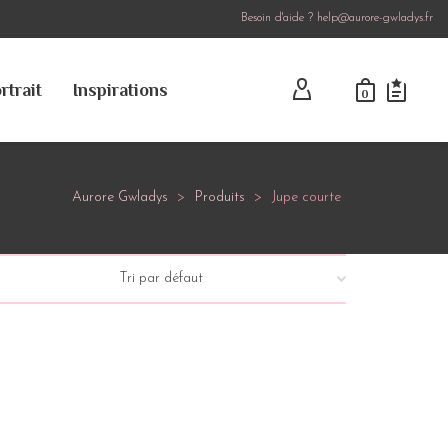
Besoin d'aide ? help@aurore-gwladys.fr
rtrait
Inspirations
0
Aurore Gwladys
>
Produits
>
Jupe courte