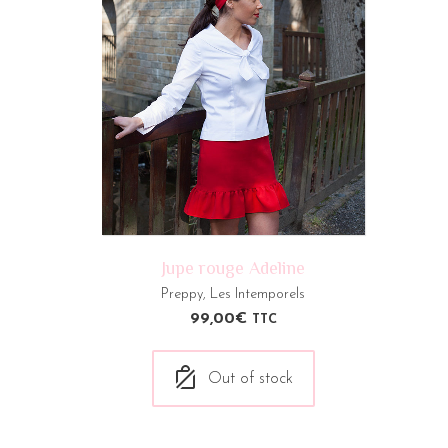
Jupe rouge Adeline
Preppy
,
Les Intemporels
99,00
€
TTC
Out of stock