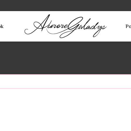
ok
Po