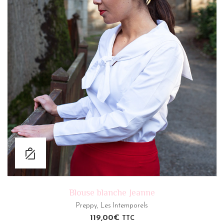
Blouse blanche Jeanne
Preppy
,
Les Intemporels
119,00
€
TTC