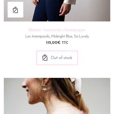
Blouse Anastasia champagne
Les Intemporels
,
Midnight Blue
,
So Lovely
115,00
€
TTC
Out of stock