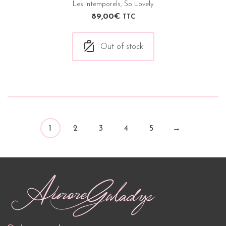
Les Intemporels
,
So Lovely
89,00
€
TTC
Out of stock
1
2
3
4
5
→