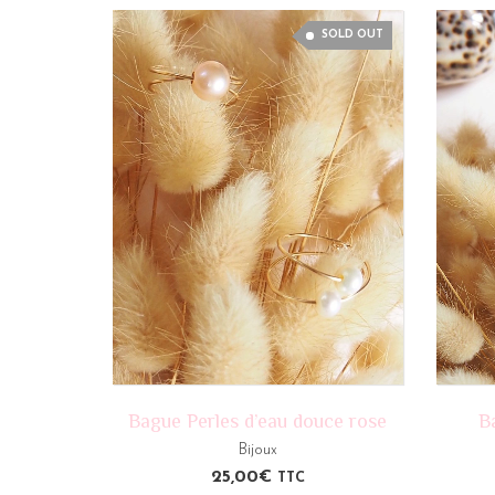
SOLD OUT
Bague Perles d’eau douce rose
B
Bijoux
25,00
€
TTC