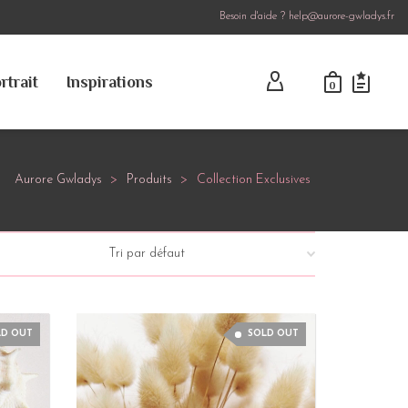
Besoin d'aide ? help@aurore-gwladys.fr
rtrait
Inspirations
0
Aurore Gwladys
>
Produits
>
Collection Exclusives
LD OUT
SOLD OUT