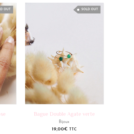
LD OUT
SOLD OUT
ose
Bague Double Agate verte
Bijoux
19,00
€
TTC