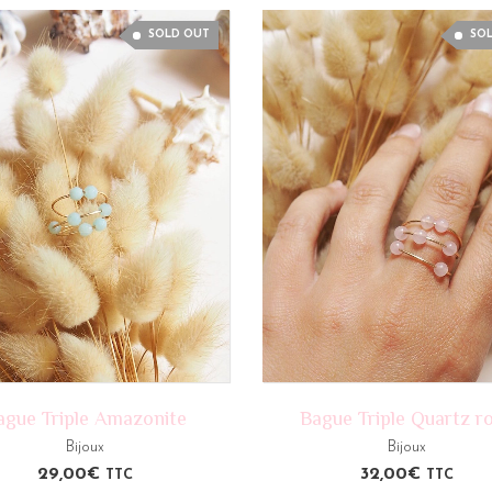
SOLD OUT
SO
ague Triple Amazonite
Bague Triple Quartz r
Bijoux
Bijoux
29,00
€
32,00
€
TTC
TTC