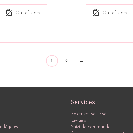
Out of stock
Out of stock
1
2
→
Services
Paiement sécurisé
Livraison
s légales
Suivi de commande