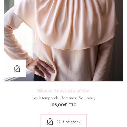
Blouse Anastasia pêche
Les Intemporels
,
Romance
,
So Lovely
115,00
€
TTC
Out of stock