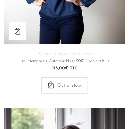
Blouse marine Anastasia
Les Intemporels
,
Automne Hiver 2017
,
Midnight Blue
115,00
€
TTC
Out of stock