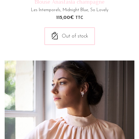
Blouse Anastasia champagne
Les Intemporels
,
Midnight Blue
,
So Lovely
115,00
€
TTC
Out of stock