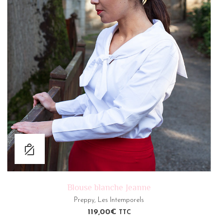
Blouse blanche Jeanne
Preppy
,
Les Intemporels
119,00
€
TTC