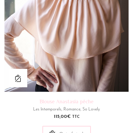
Blouse Anastasia pêche
Les Intemporels
,
Romance
,
So Lovely
115,00
€
TTC