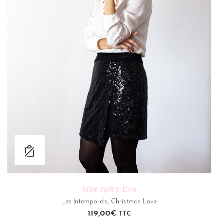
Jupe noire Eva
Les Intemporels
,
Christmas Love
119,00
€
TTC