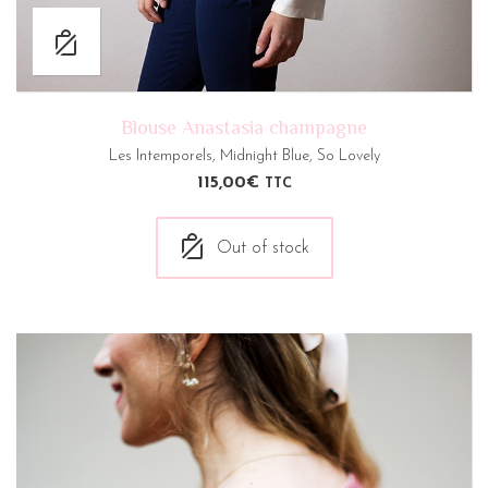
Blouse Anastasia champagne
Les Intemporels
,
Midnight Blue
,
So Lovely
115,00
€
TTC
Out of stock