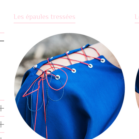
Les épaules tressées
L