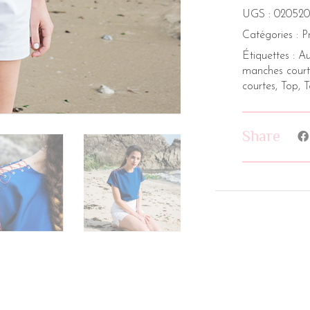
UGS :
020520
Catégories :
P
Étiquettes :
Au
manches court
courtes
,
Top
,
T
Share