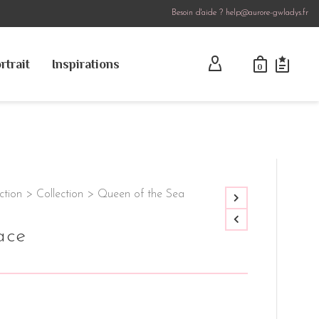
Besoin d'aide ? help@aurore-gwladys.fr
rtrait
Inspirations
0
ction
>
Collection
>
Queen of the Sea
ace