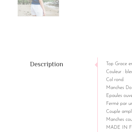
Description
Top Grace en
Couleur : bleu
Col rond.
Manches Do
Epaules ouver
Fermé par un
Couple ample
Manches cour
MADE IN 