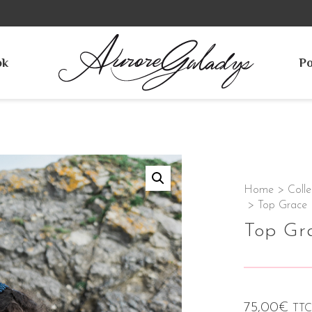
ok
Po
Home
>
Colle
>
Top Grace
Top Gr
75,00
€
TTC