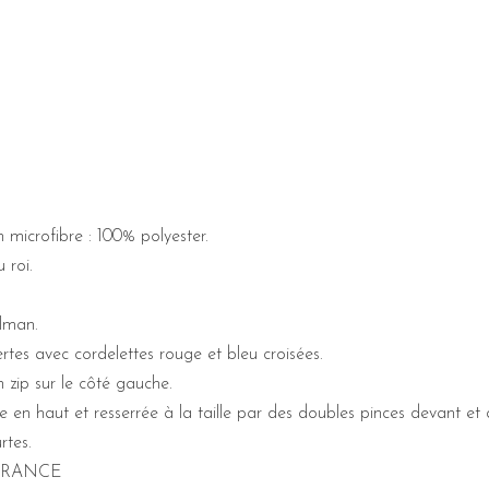
 microfibre : 100% polyester.
 roi.
lman.
tes avec cordelettes rouge et bleu croisées.
 zip sur le côté gauche.
 en haut et resserrée à la taille par des doubles pinces devant et 
tes.
FRANCE