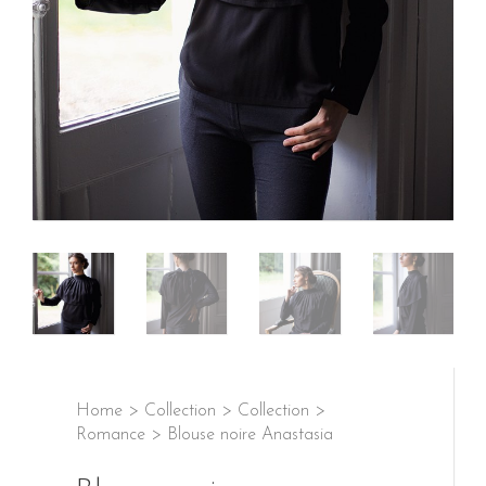
Home
>
Collection
>
Collection
>
Romance
>
Blouse noire Anastasia