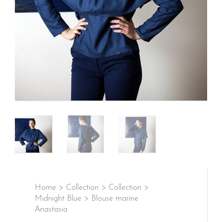
Home
>
Collection
>
Collection
>
Midnight Blue
>
Blouse marine
Anastasia