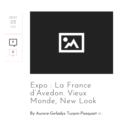
NOV
03
2016
0
0
Expo : La France
d’Avedon. Vieux
Monde, New Look
By
Aurore-Gwladys Turpin-Pasquiet
in