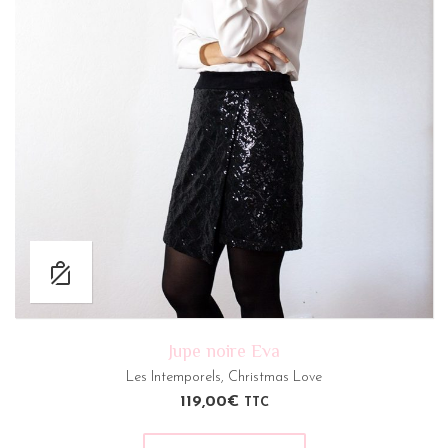
Jupe noire Eva
Les Intemporels
,
Christmas Love
119,00
€
TTC