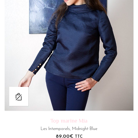
Top marine Mia
Les Intemporels
,
Midnight Blue
89,00
€
TTC