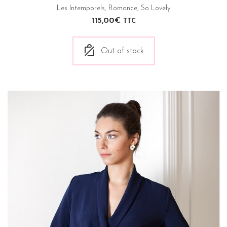
Les Intemporels
,
Romance
,
So Lovely
115,00
€
TTC
Out of stock