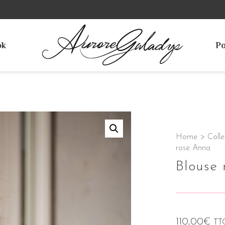
ok
Po
Home
>
Colle
rose Anna
Blouse
110,00
€
TT