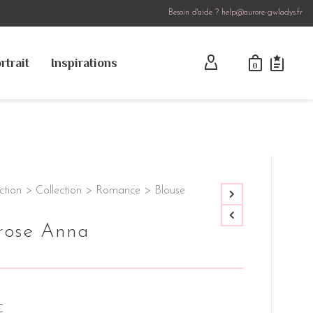
Besoin d'aide ? help@aurore-gwladys.fr
rtrait
Inspirations
0
ction
>
Collection
>
Romance
>
Blouse
 rose Anna
C