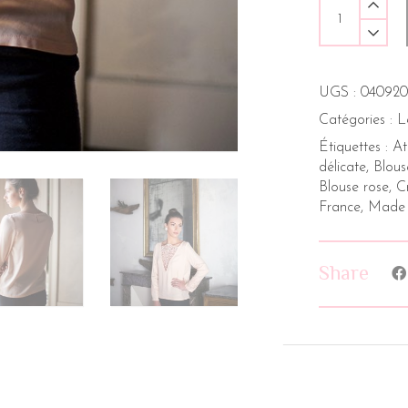
UGS :
040920
Catégories :
L
Étiquettes :
At
délicate
,
Blous
Blouse rose
,
C
France
,
Made 
Share