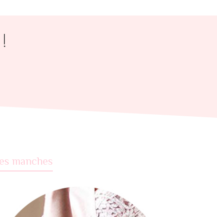
!
es manches