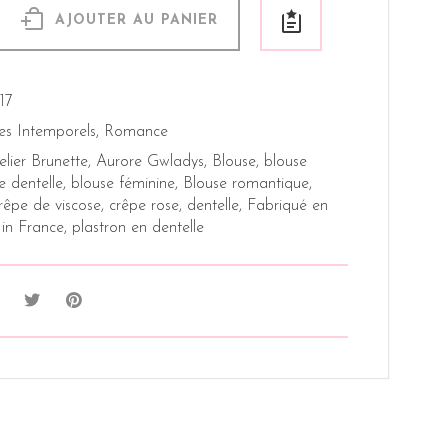
AJOUTER AU PANIER
17
es Intemporels
,
Romance
elier Brunette
,
Aurore Gwladys
,
Blouse
,
blouse
e dentelle
,
blouse féminine
,
Blouse romantique
,
rêpe de viscose
,
crêpe rose
,
dentelle
,
Fabriqué en
in France
,
plastron en dentelle