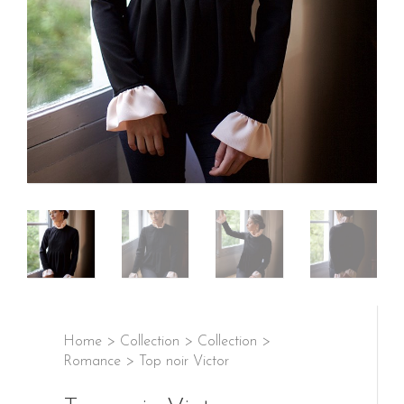
Home
>
Collection
>
Collection
>
Romance
>
Top noir Victor