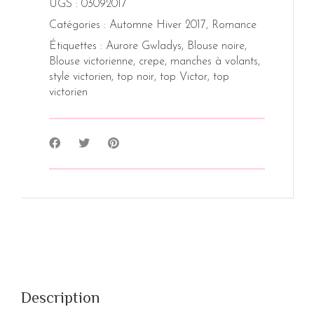
UGS :
03092017
Catégories :
Automne Hiver 2017
,
Romance
Étiquettes :
Aurore Gwladys
,
Blouse noire
,
Blouse victorienne
,
crepe
,
manches à volants
,
style victorien
,
top noir
,
top Victor
,
top
victorien
Description