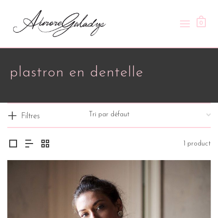
0
plastron en dentelle
Filtres
1 product