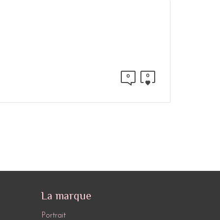
0
0
La marque
Portrait