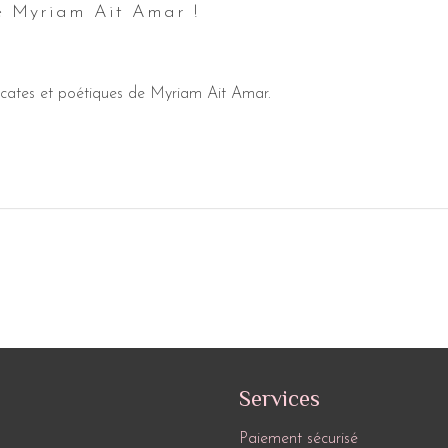
e Myriam Ait Amar !
licates et poétiques de Myriam Ait Amar.
Services
Paiement sécurisé