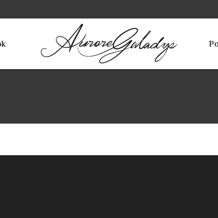
ok
Po