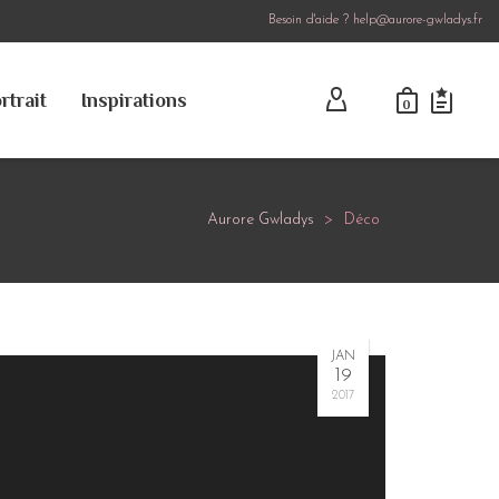
Besoin d'aide ? help@aurore-gwladys.fr
rtrait
Inspirations
0
Aurore Gwladys
>
Déco
JAN
19
2017