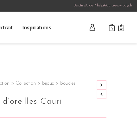
Besoin d'aide ? help@aurore-gwladys.fr
rtrait
Inspirations
0
ction
>
Collection
>
Bijoux
>
Boucles
 d’oreilles Cauri