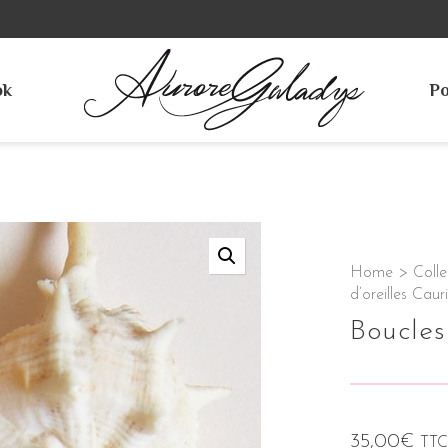
ok
Po
Home
>
Colle
d’oreilles Cauri
Boucles
35,00
€
TTC