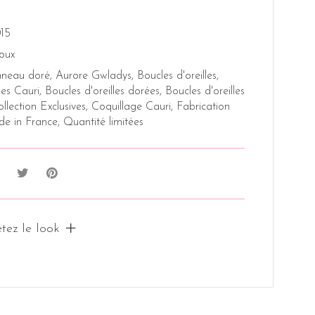
15
joux
neau doré
,
Aurore Gwladys
,
Boucles d'oreilles
,
les Cauri
,
Boucles d'oreilles dorées
,
Boucles d'oreilles
llection Exclusives
,
Coquillage Cauri
,
Fabrication
e in France
,
Quantité limitées
tez le look