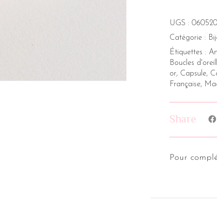
UGS :
060520
Catégorie :
Bi
Étiquettes :
An
Boucles d'oreil
or
,
Capsule
,
Co
Française
,
Mad
Share
Pour complé