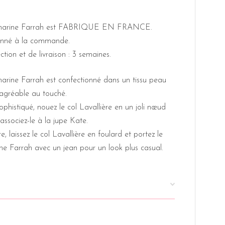
 marine Farrah est FABRIQUE EN FRANCE.
ionné à la commande.
tion et de livraison : 3 semaines.
arine Farrah est confectionné dans un tissu peau
agréable au touché.
ophistiqué, nouez le col Lavallière en un joli nœud
 associez-le à la jupe Kate.
, laissez le col Lavallière en foulard et portez le
ne Farrah avec un jean pour un look plus casual.