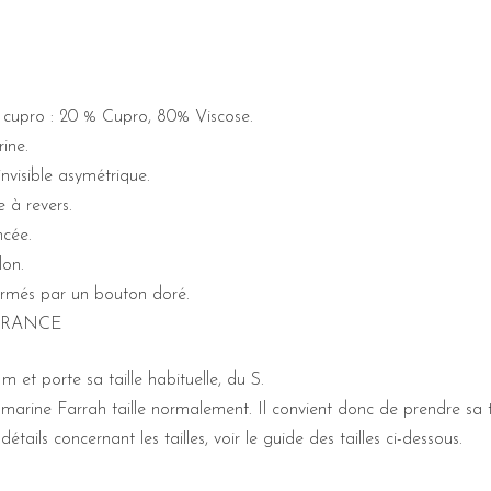
 cupro : 20 % Cupro, 80% Viscose.
ine.
nvisible asymétrique.
e à revers.
ncée.
on.
ermés par un bouton doré.
FRANCE
1m et porte sa taille habituelle, du S.
marine Farrah taille normalement. Il convient donc de prendre sa ta
étails concernant les tailles, voir le guide des tailles ci-dessous.