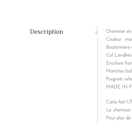
Description
Chemisier en
Couleur : mar
Boutonnière i
Col Lavallièr
Encolure fro
Manches ball
Poignets ref
MADE IN 
Carla fait 1,7
Le chemisier 
Pour plus de d