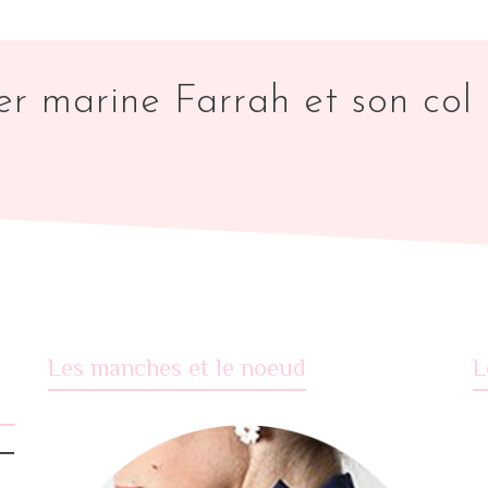
r marine Farrah et son col 
Les manches et le noeud
L