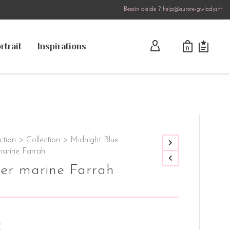
Besoin d'aide ? help@aurore-gwladys.fr
rtrait
Inspirations
0
ction
>
Collection
>
Midnight Blue
marine Farrah
er marine Farrah
C