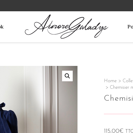
ok
Po
Home
>
Colle
>
Chemisier 
Chemisi
115,00
€
TT