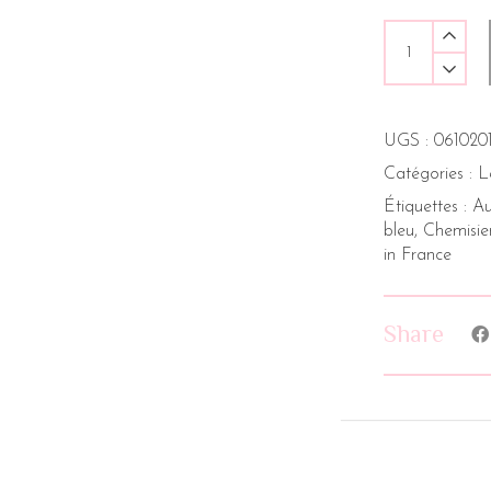
UGS :
061020
Catégories :
L
Étiquettes :
Au
bleu
,
Chemisie
in France
Share