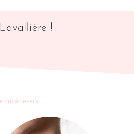
Lavallière !
e col à revers