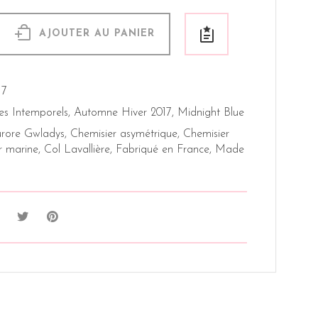
AJOUTER AU PANIER
17
es Intemporels
,
Automne Hiver 2017
,
Midnight Blue
rore Gwladys
,
Chemisier asymétrique
,
Chemisier
r marine
,
Col Lavallière
,
Fabriqué en France
,
Made