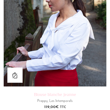
Blouse blanche Jeanne
Preppy
,
Les Intemporels
119,00
€
TTC