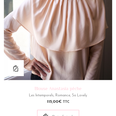
Blouse Anastasia pêche
Les Intemporels
,
Romance
,
So Lovely
115,00
€
TTC