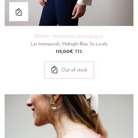
Blouse Anastasia champagne
Les Intemporels
,
Midnight Blue
,
So Lovely
115,00
€
TTC
Out of stock