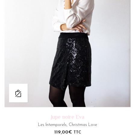
Jupe noire Eva
Les Intemporels
,
Christmas Love
119,00
€
TTC