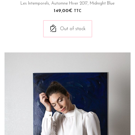
Les Intemporels
,
Automne Hiver 2017
,
Midnight Blue
149,00
€
TTC
Out of stock