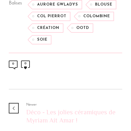
Balises
AURORE GWLADYS
BLOUSE
COL PIERROT
COLOMBINE
CRÉATION
OOTD
SOIE
0
0
Newer
Déco - Les jolies céramiques de
Myriam Ait Amar !